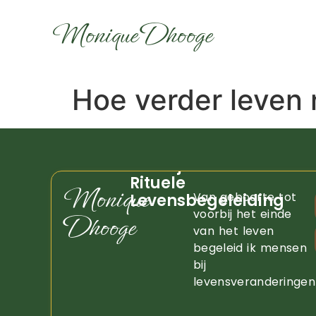
Monique Dhooge
Hoe verder leven 
Praktijk
Rituele
Monique
Van geboorte tot
Levensbegeleiding
voorbij het einde
Dhooge
van het leven
begeleid ik mensen
bij
levensveranderingen