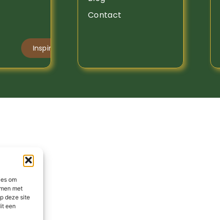
Contact
Inspiratiebrief
ies om
emmen met
p deze site
it een