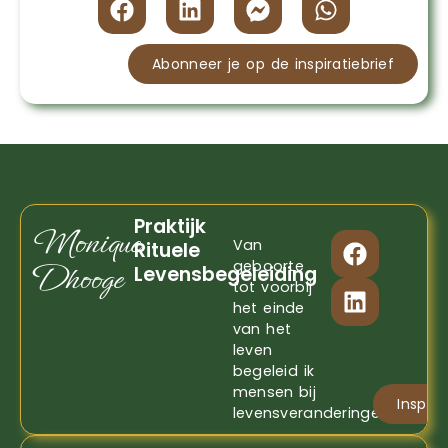
Abonneer je op de inspiratiebrief
Praktijk
Monique
Van
Rituele
Dhooge
geboorte
Levensbegeleiding
tot voorbij
het einde
van het
leven
begeleid ik
mensen bij
Inspira
levensveranderingen