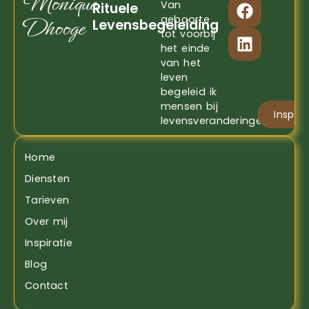
Monique
Van
Rituele
Dhooge
geboorte
Levensbegeleiding
tot voorbij
het einde
van het
leven
begeleid ik
mensen bij
Inspira
levensveranderingen
Home
Diensten
Tarieven
Over mij
Inspiratie
Blog
Contact