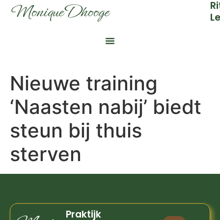
Ri
Monique Dhooge
L
Nieuwe training
‘Naasten nabij’ biedt
steun bij thuis
sterven
Praktijk