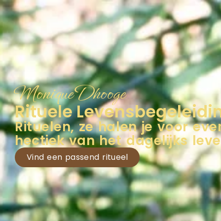
Levensbegeleiding
Monique Dhooge
Rituele Levensbegeleidi
Rituelen, ze halen je voor eve
hectiek van het dagelijks lev
Vind een passend ritueel