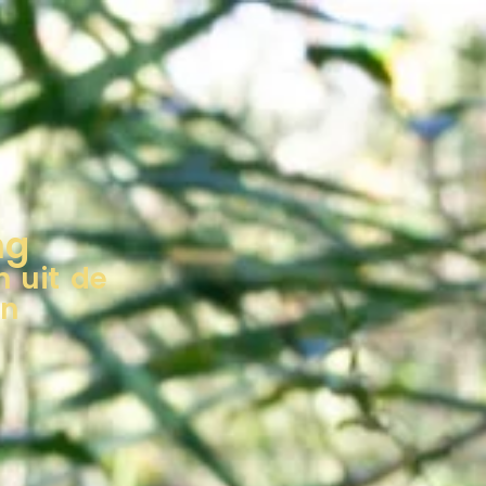
D
ng
n uit de
en